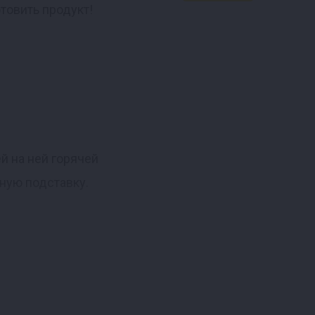
товить продукт!
й на ней горячей
ную подставку.
 отравиться копченым
оили в эту коптильню