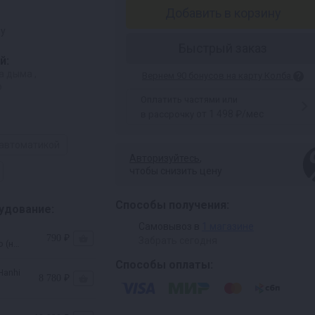
Добавить в корзину
ру
Быстрый заказ
й:
а дыма ,
Вернем 90 бонусов на карту Колба
о
Оплатить частями или
от 1 498 ₽/мес
в рассрочку
 автоматикой
Авторизуйтесь
,
чтобы снизить цену
Способы получения:
удование:
Самовывоз в
1 магазине
790 ₽
Забрать сегодня
о (на
Способы оплаты:
Hanhi
8 780 ₽