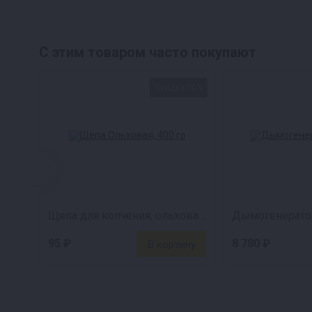
инновационную систему очистки. Перед попад
наполненный клиноптилолитом. Он на 60% пог
С этим товаром часто покупают
остаётся. Вы сами можете регулировать урове
Скидка 10%
Щепа для копчения, ольховая, 400 г
Дымогенератор
95 ₽
8 780 ₽