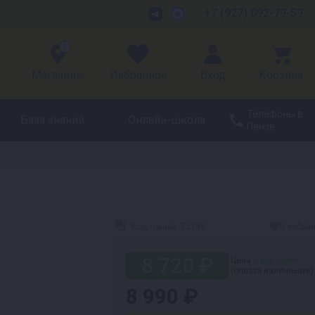
+7 (927) 092-79-59
1
Магазины
Избранное
Вход
Корзина
Телефоны в
База знаний
Онлайн-школа
Пензе
Код товара:
75138
В избра
8 720 ₽
Цена
в магазине
(оплата наличными)
8 990 ₽