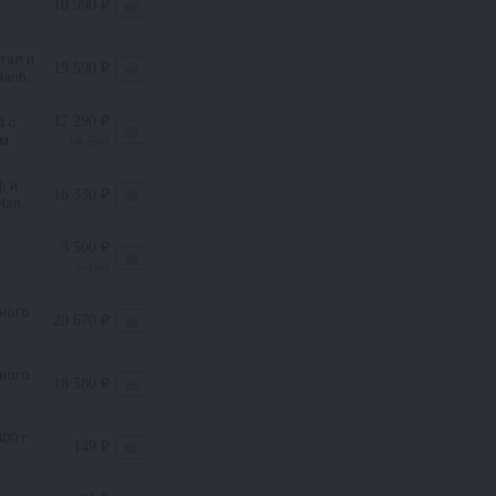
Q
10 990 ₽
гал и
19 590 ₽
anhi
17 290 ₽
4 с
ом
18 550
ф и
16 330 ₽
Hanhi
3 500 ₽
5 190
ного
20 670 ₽
ом
ного
18 580 ₽
ом
ноптилолит, 400 г
149 ₽