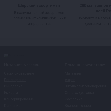
Широкий ассортимент
200 магазинов 
всей Р
В наличии полный ассортимент
совместимых комплектующих и
Покупайте в магази
ингредиентов.
доставим почто
Удобно коптить
В комплекте к жаровне идут крючки для подве
делает процесс копчения очень удобным.
Интернет-магазин
Помощь покупателю
Самогоноварение
Магазины
Надёжно и долговечно
Пивоварение
Акции
Виноделие
Школа самогоноварения
Корпус коптильни выполнен из пищевой нержав
Емкости
Оплата
,
доставка
Консервирование
Рассрочка
перепадам температуры и долговечен. Вкус п
Копчение
Возврат товара
AISI-430.