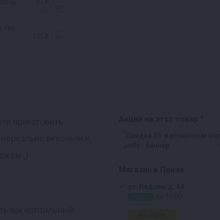
95 ₽
00 гр
105
, 100
135 ₽
4
Акции на этот товар
ете приготовить
я нереально вкусным и
ажем ;)
Магазин в Пензе
ул. Лядова, д. 64
до 19:00
открыто
ать как коптильный
На карте