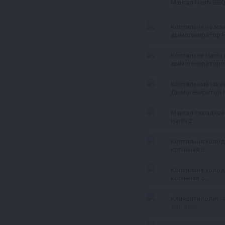
Мангал Hanhi BB
Коптильня на ман
дымогенератор H
Ultra
Коптильня Hanhi 
дымогенератор
Коптильный шка
Дымогенератор 
2 Pro
Мангал складной
Hanhi 2
Коптильня холод
копчения с
дымогенератор
Hanhi Ultra
Коптильня холод
копчения с
дымогенератор
Кли
для чего?