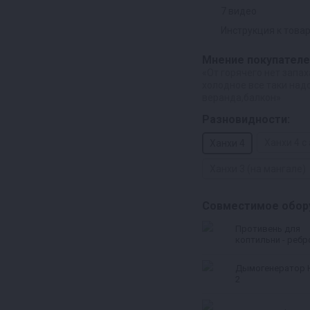
7 видео
Инструкция к това
Мнение покупателе
«От горячего нет запах
холодное все таки над
веранда,балкон»
Разновидности:
Ханхи 4 с
Ханхи 4
Ханхи 3 (на мангале)
Совместимое обор
Противень для
коптильни - ребр
10-20 литров)
Дымогенератор 
2