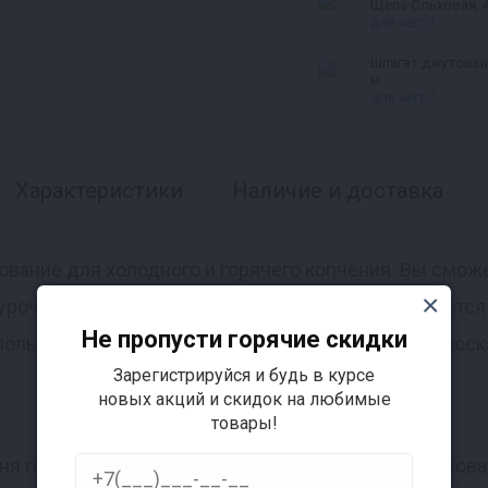
Щепа Ольховая, 4
для чего?
Шпагат джутовый
м
для чего?
Характеристики
Наличие и доставка
дование для холодного и горячего копчения. Вы смож
очку, птицу, сало, овощи и рыбу. Всё это получаетс
Не пропусти горячие скидки
пользовании и надёжна. Сейчас всё по порядку расск
Зарегистрируйся и будь в курсе
новых акций и скидок на любимые
товары!
ьня горячего копчения, но также её можно использов