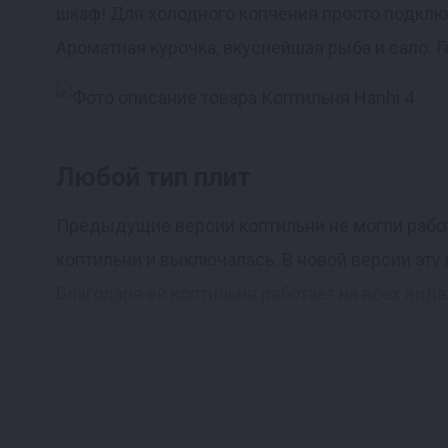
шкаф! Для холодного копчения просто подключ
Ароматная курочка, вкуснейшая рыба и сало. Го
Любой тип плит
Предыдущие версии коптильни не могли работа
коптильни и выключалась. В новой версии эту
Благодаря ей коптильня работает на всех вид
Система фильтрации дыма
Есть мнение, что при копчении дым наполняет
мясом физически нереально (вы столько не с