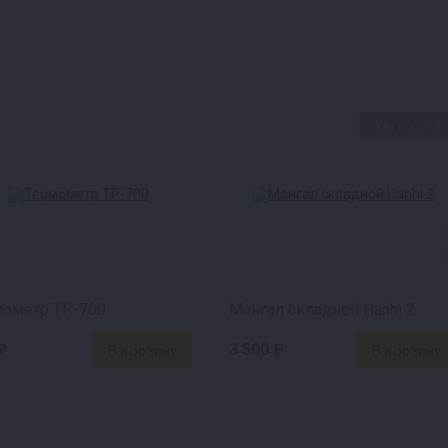
з фильтр,
запах копчёности
Хит продаж
мометр ТР-700
Мангал складной Hanhi 2
₽
3 500 ₽