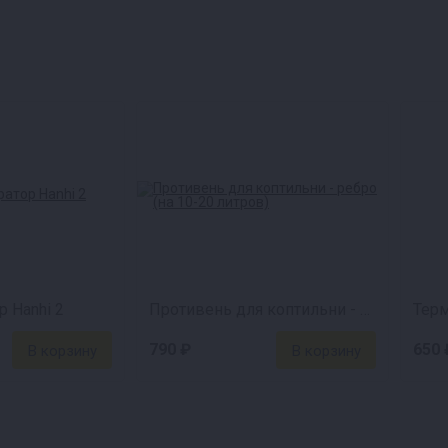
анием в коптильную камеру весь дым проходит чере
лощает вредные вещества, но при этом благородный 
нь очистки, насыпая клиноптилолит.
 Hanhi 2
Противень для коптильни - ребро (на 10-20 литров)
Тер
790 ₽
650 