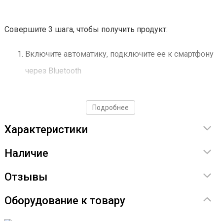
Совершите 3 шага, чтобы получить продукт:
Включите автоматику, подключите ее к смартфону
через Bluetooth
Отдыхайте, занимайтесь своими делами, пока
аппарат гонит. Все уведомления о процессе придут
Подробнее
на смартфон.
Характеристики
Наслаждайтесь полученным результатом!
Наличие
Гарантированно чистый продукт 1 первого раза,
даже если вы новичок.
Отзывы
Оборудование к товару