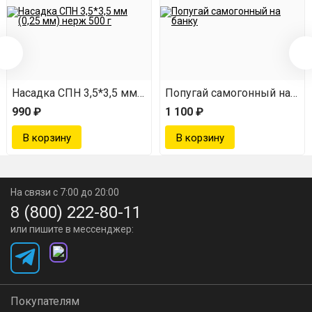
Современный компактный корпус
. Изготовлен из
прочного АБС-пластика, передового контроллера и
яркого монохромного экрана.
Насадка СПН 3,5*3,5 мм (0,25 мм) нерж 500 г
Попугай самогонный на бан
990 ₽
1 100 ₽
Управляйте перегонкой через
приложение
На связи с 7:00 до 20:00
Контролируйте процесс, не вставая с
8 (800) 222-80-11
дивана
или пишите в мессенджер:
Удаленное управление. Управляйте и отслеживайте
Покупателям