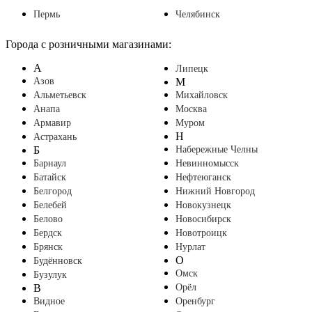
Пермь
Челябинск
Города с розничными магазинами:
А
Липецк
Азов
М
Альметьевск
Михайловск
Анапа
Москва
Армавир
Муром
Н
Астрахань
Б
Набережные Челны
Барнаул
Невинномысск
Батайск
Нефтеюганск
Белгород
Нижний Новгород
Белебей
Новокузнецк
Белово
Новосибирск
Бердск
Новотроицк
Брянск
Нурлат
О
Будённовск
Омск
Бузулук
В
Орёл
Видное
Оренбург