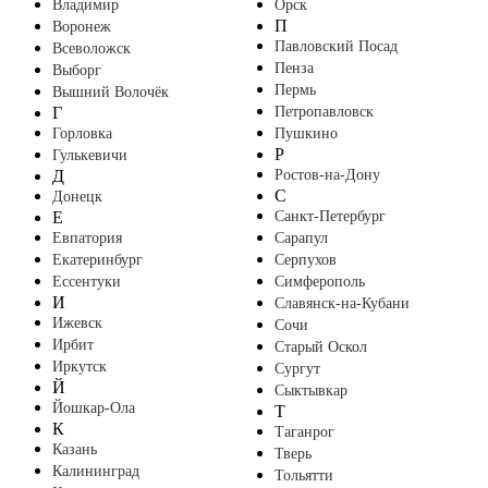
Владимир
Орск
П
Воронеж
Павловский Посад
Всеволожск
Пенза
Выборг
Пермь
Вышний Волочёк
Г
Петропавловск
Горловка
Пушкино
Р
Гулькевичи
Д
Ростов-на-Дону
С
Донецк
Е
Санкт-Петербург
Евпатория
Сарапул
Екатеринбург
Серпухов
Ессентуки
Симферополь
И
Славянск-на-Кубани
Ижевск
Сочи
Ирбит
Старый Оскол
Иркутск
Сургут
Й
Сыктывкар
Йошкар-Ола
Т
К
Таганрог
Казань
Тверь
Калининград
Тольятти