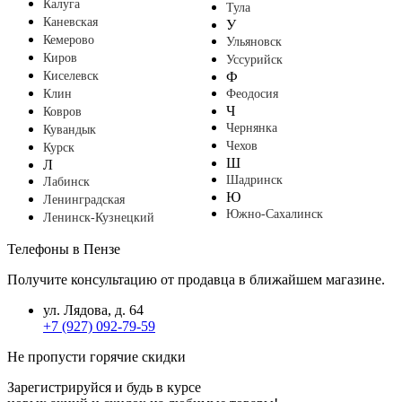
Калуга
Тула
Каневская
У
Кемерово
Ульяновск
Киров
Уссурийск
Киселевск
Ф
Клин
Феодосия
Ч
Ковров
Чернянка
Кувандык
Чехов
Курск
Ш
Л
Шадринск
Лабинск
Ю
Ленинградская
Южно-Сахалинск
Ленинск-Кузнецкий
Телефоны в Пензе
Получите консультацию от продавца в ближайшем магазине.
ул. Лядова, д. 64
+7 (927) 092-79-59
Не пропусти горячие скидки
Зарегистрируйся и будь в курсе