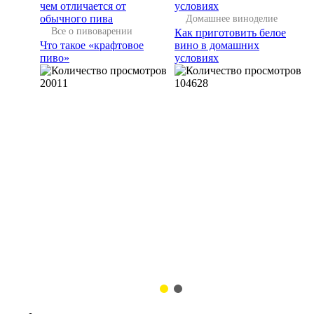
Домашнее виноделие
Все о пивоварении
Как приготовить белое
Что такое «крафтовое
вино в домашних
пиво»
условиях
20011
104628
ие
ухое